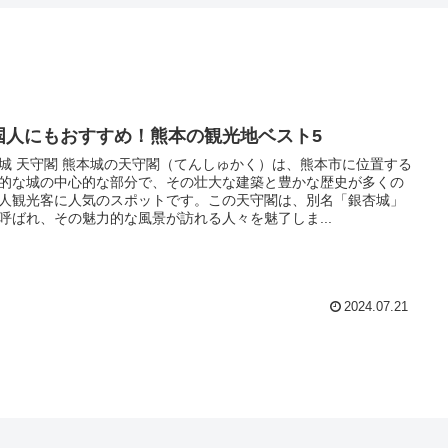
国人にもおすすめ！熊本の観光地ベスト5
城 天守閣 熊本城の天守閣（てんしゅかく）は、熊本市に位置する
的な城の中心的な部分で、その壮大な建築と豊かな歴史が多くの
人観光客に人気のスポットです。この天守閣は、別名「銀杏城」
呼ばれ、その魅力的な風景が訪れる人々を魅了しま...
2024.07.21