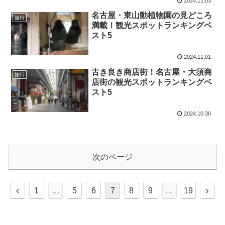
2024.11.03
名古屋・東山動植物園の見どころ
旅行
満載！観光スポットランキングベ
スト5
2024.11.01
古き良き商店街！名古屋・大須商
旅行
店街の観光スポットランキングベ
スト5
2024.10.30
次のページ
前
次
1
…
5
6
7
8
9
…
19
へ
へ