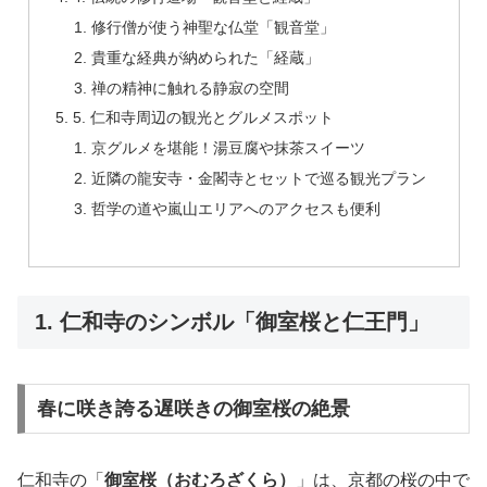
修行僧が使う神聖な仏堂「観音堂」
貴重な経典が納められた「経蔵」
禅の精神に触れる静寂の空間
5. 仁和寺周辺の観光とグルメスポット
京グルメを堪能！湯豆腐や抹茶スイーツ
近隣の龍安寺・金閣寺とセットで巡る観光プラン
哲学の道や嵐山エリアへのアクセスも便利
1. 仁和寺のシンボル「御室桜と仁王門」
春に咲き誇る遅咲きの御室桜の絶景
仁和寺の「
御室桜（おむろざくら）
」は、京都の桜の中で