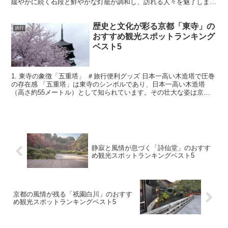
緩やかに続く石段と鮮やかな灯籠が調和し、訪れる人々を魅了しま
す。初めて訪れる人も思わず写真を撮りたくなる、京都屈...
歴史と文化が彩る京都「東寺」の
旅行
おすすめ観光スポットランキング
ベスト5
1. 東寺の象徴「五重塔」 ＃旅行便利グッズ 日本一高い木造塔で圧巻
の存在感 「五重塔」は東寺のシンボルであり、日本一高い木造塔
（高さ約55メートル）として知られています。その壮大な姿は京都
のランドマークとしても有名で、どの角度から見ても絵...
静寂と風情が息づく「詩仙堂」のおすす
め観光スポットランキングベスト5
京都の風情が残る「祇園白川」のおすす
め観光スポットランキングベスト5