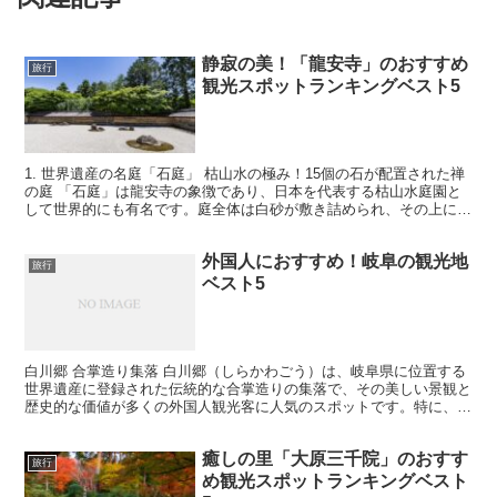
静寂の美！「龍安寺」のおすすめ
旅行
観光スポットランキングベスト5
1. 世界遺産の名庭「石庭」 枯山水の極み！15個の石が配置された禅
の庭 「石庭」は龍安寺の象徴であり、日本を代表する枯山水庭園と
して世界的にも有名です。庭全体は白砂が敷き詰められ、その上に
15個の石が配置されています。一見シンプルに見えま...
外国人におすすめ！岐阜の観光地
旅行
ベスト5
白川郷 合掌造り集落 白川郷（しらかわごう）は、岐阜県に位置する
世界遺産に登録された伝統的な合掌造りの集落で、その美しい景観と
歴史的な価値が多くの外国人観光客に人気のスポットです。特に、合
掌造り集落は、その独特な建築様式と豊かな歴史が訪れる...
癒しの里「大原三千院」のおすす
旅行
め観光スポットランキングベスト