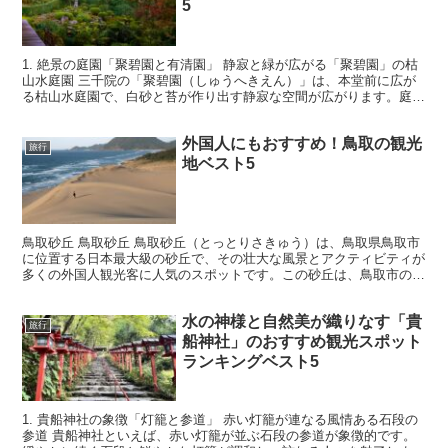
5
1. 絶景の庭園「聚碧園と有清園」 静寂と緑が広がる「聚碧園」の枯
山水庭園 三千院の「聚碧園（しゅうへきえん）」は、本堂前に広が
る枯山水庭園で、白砂と苔が作り出す静寂な空間が広がります。庭を
眺めながら、心を穏やかにする特別な時間を過ごせます...
外国人にもおすすめ！鳥取の観光
旅行
地ベスト5
鳥取砂丘 鳥取砂丘 鳥取砂丘（とっとりさきゅう）は、鳥取県鳥取市
に位置する日本最大級の砂丘で、その壮大な風景とアクティビティが
多くの外国人観光客に人気のスポットです。この砂丘は、鳥取市のシ
ンボルとして知られ、その魅力的な風景が訪れる人々を魅...
水の神様と自然美が織りなす「貴
旅行
船神社」のおすすめ観光スポット
ランキングベスト5
1. 貴船神社の象徴「灯籠と参道」 赤い灯籠が連なる風情ある石段の
参道 貴船神社といえば、赤い灯籠が並ぶ石段の参道が象徴的です。