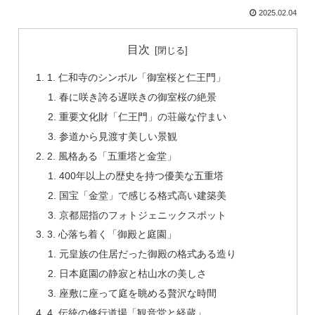
2025.02.04
目次
1. 仁和寺のシンボル「御室桜と仁王門」
春に咲き誇る遅咲きの御室桜の絶景
重要文化財「仁王門」の荘厳な佇まい
参道から見渡す美しい景観
2. 風格ある「五重塔と金堂」
400年以上の歴史を持つ優美な五重塔
国宝「金堂」で感じる格式高い建築美
京都屈指のフォトジェニックスポット
3. 心落ち着く「御殿と庭園」
元皇族の住居だった御殿の格式ある造り
日本庭園の静寂と枯山水の美しさ
座敷に座って庭を眺める贅沢な時間
4. 伝統の修行道場「観音堂と経蔵」