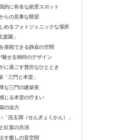
国的に有名な絶景スポット
からの見事な眺望
しめるフォトジェニックな場所
方丈庭園」
を堪能できる静寂の空間
が魅せる独特のデザイン
かに過ごす贅沢なひととき
建築「三門と本堂」
厚な三門の建築美
感じる本堂の佇まい
築の迫力
しい「洗玉澗（せんぎょくかん）」
と紅葉の共演
出す癒しの音空間