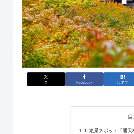
X
Facebook
はてブ
目
1. 絶景スポット「通