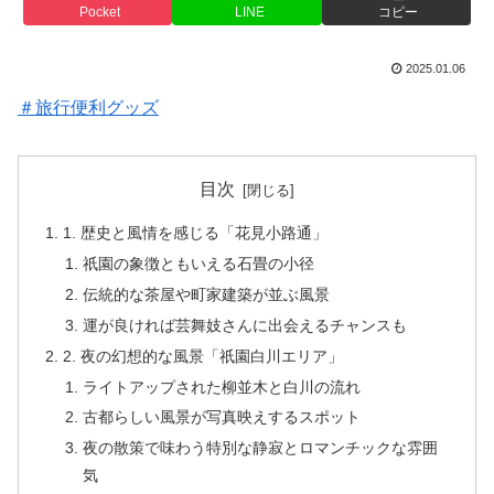
Pocket
LINE
コピー
2025.01.06
＃旅行便利グッズ
目次
1. 歴史と風情を感じる「花見小路通」
祇園の象徴ともいえる石畳の小径
伝統的な茶屋や町家建築が並ぶ風景
運が良ければ芸舞妓さんに出会えるチャンスも
2. 夜の幻想的な風景「祇園白川エリア」
ライトアップされた柳並木と白川の流れ
古都らしい風景が写真映えするスポット
夜の散策で味わう特別な静寂とロマンチックな雰囲
気