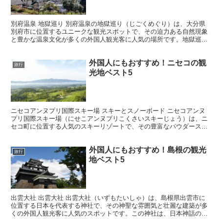
別府温泉 地獄巡り 別府温泉の地獄巡り（じごくめぐり）は、大分県
別府市に位置するユニークな観光スポットで、その迫力ある自然現象
と豊かな温泉文化が多くの外国人観光客に人気の場所です。地獄巡り
は、別府市内に点在する複数の熱泉地を訪れるツアーであ...
外国人にもおすすめ！ニセコの観
旅行
光地ベスト5
ニセコアンヌプリ国際スキー場 スキーとスノーボード ニセコアンヌ
プリ国際スキー場（にせこアンヌプリこくさいスキーじょう）は、ニ
セコ町に位置する人気のスキーリゾートで、その豊富なパウダースノ
ーと多様なスキーコースが多くの外国人観光客に人気のス...
外国人にもおすすめ！島根の観光
旅行
地ベスト5
出雲大社 出雲大社 出雲大社（いずもたいしゃ）は、島根県出雲市に
位置する日本を代表する神社で、その神聖な雰囲気と壮麗な建築が多
くの外国人観光客に人気のスポットです。この神社は、日本神話の舞