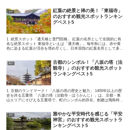
台としても知られ、その魅力的な風景が訪れる人々を魅了...
紅葉の絶景と禅の美！「東福寺」
旅行
のおすすめ観光スポットランキン
グベスト5
1. 絶景スポット「通天橋と普門院橋」 紅葉の名所として全国的に有
名な絶景スポット 東福寺といえば「通天橋」。毎年秋には、赤や黄
色に染まる紅葉が渓谷を埋め尽くし、日本屈指の紅葉名所として多く
の観光客が訪れます。その景色は、まるで絵画のような...
古都のシンボル！「八坂の塔（法
旅行
観寺）」のおすすめ観光スポット
ランキングベスト5
1. 京都のランドマーク！「八坂の塔の歴史と魅力」 1400年以上の歴
史を誇る五重塔 「八坂の塔（法観寺・ほうかんじ）」は、京都・東
山エリアにそびえる五重塔で、町のシンボル的存在。創建は飛鳥時代
とされ、約1400年の歴史を誇ります。 法観寺...
雅やかな平安時代を感じる「平安
旅行
神宮」のおすすめ観光スポットラ
ンキングベスト5