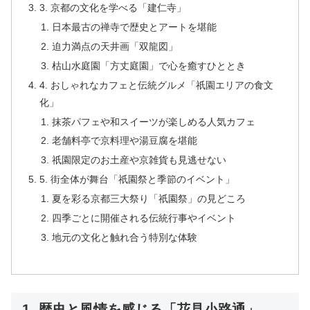
3. 京都の文化を学べる「建仁寺」
日本最古の禅寺で歴史とアートを堪能
迫力満点の天井画「双龍図」
枯山水庭園「方丈庭園」で心を癒すひととき
4. おしゃれなカフェと伝統グルメ「祇園エリアの食文
化」
抹茶パフェや和スイーツが楽しめる人気カフェ
老舗料亭で京料理や湯豆腐を堪能
祇園限定のお土産や京雑貨も見逃せない
5. 街全体が舞台「祇園祭と季節のイベント」
夏を彩る京都三大祭り「祇園祭」の見どころ
四季ごとに開催される伝統行事やイベント
地元の文化と触れ合う特別な体験
1. 歴史と風情を感じる「花見小路通」