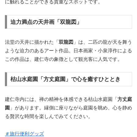
に触れることができる貴重なスポットです。
迫力満点の天井画「双龍図」
法堂の天井に描かれた「
双龍図
」は、二匹の龍が天を舞う
ような迫力のあるアート作品。日本画家・小泉淳作による
この作品は、建仁寺の象徴として観光客に人気です。
枯山水庭園「方丈庭園」で心を癒すひととき
建仁寺内には、禅の精神を体感できる枯山水庭園「
方丈庭
園
」があります。縁側に座りながら庭園を眺め、心を静め
る贅沢な時間を楽しんでみてください。
＃旅行便利グッズ