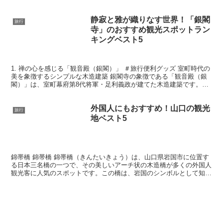
徴的で、そのユニークな景観は多くの観光客を魅了します​...
静寂と雅が織りなす世界！「銀閣
旅行
寺」のおすすめ観光スポットラン
キングベスト5
1. 禅の心を感じる「観音殿（銀閣）」 ＃旅行便利グッズ 室町時代の
美を象徴するシンプルな木造建築 銀閣寺の象徴である「観音殿（銀
閣）」は、室町幕府第8代将軍・足利義政が建てた木造建築です。そ
の外観は豪華な金閣寺とは対照的にシンプルで落ち着...
外国人にもおすすめ！山口の観光
旅行
地ベスト5
錦帯橋 錦帯橋 錦帯橋（きんたいきょう）は、山口県岩国市に位置す
る日本三名橋の一つで、その美しいアーチ状の木造橋が多くの外国人
観光客に人気のスポットです。この橋は、岩国のシンボルとして知ら
れ、その魅力的な風景が訪れる人々を魅了します。 錦帯...