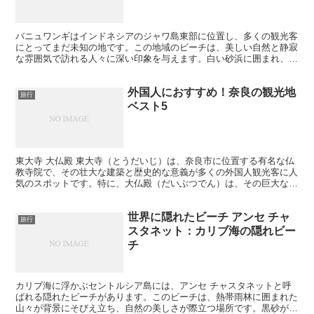
バニュワンギはインドネシアのジャワ島東部に位置し、多くの観光客
にとってまだ未知の地です。この地域のビーチは、美しい自然と静寂
な雰囲気で訪れる人々に深い印象を与えます。白い砂浜に囲まれ、背
後には緑豊かな山々が迫る光景は、まるで隠れ家のようなプ...
外国人におすすめ！奈良の観光地
旅行
ベスト5
東大寺 大仏殿 東大寺（とうだいじ）は、奈良市に位置する有名な仏
教寺院で、その壮大な建築と歴史的な意義が多くの外国人観光客に人
気のスポットです。特に、大仏殿（だいぶつでん）は、その巨大な仏
像と美しい建物が訪れる人々を魅了します。 大仏殿の魅...
世界に隠れたビーチ アンセ チャ
旅行
スタネット：カリブ海の隠れビー
チ
カリブ海に浮かぶセントルシア島には、アンセ チャスタネットと呼
ばれる隠れたビーチがあります。このビーチは、熱帯雨林に囲まれた
山々が背景にそびえ立ち、自然の美しさが際立つ場所です。黒砂が特