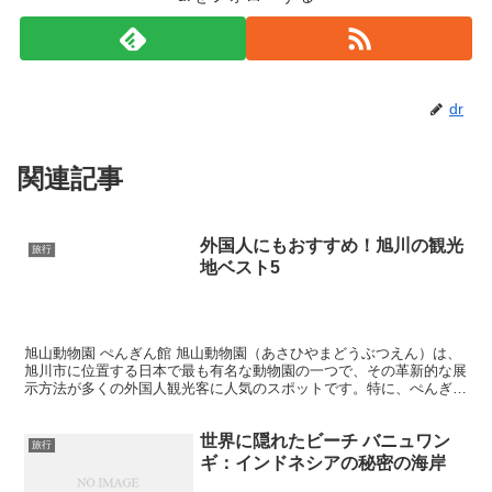
dr
関連記事
外国人にもおすすめ！旭川の観光
旅行
地ベスト5
旭山動物園 ぺんぎん館 旭山動物園（あさひやまどうぶつえん）は、
旭川市に位置する日本で最も有名な動物園の一つで、その革新的な展
示方法が多くの外国人観光客に人気のスポットです。特に、ぺんぎん
館は動物園のハイライトの一つであり、その魅力的な風景...
世界に隠れたビーチ バニュワン
旅行
ギ：インドネシアの秘密の海岸