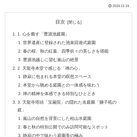
2024.12.19
目次
1. 心を癒す「曹源池庭園」
世界遺産に登録された池泉回遊式庭園
春の桜、秋の紅葉、四季折々の美しさを堪能
曹源池越しに望む嵐山の絶景
2. 天龍寺本堂で感じる「禅の心」
静寂に包まれる本堂の瞑想スペース
本堂から眺める庭園との一体感を味わう
禅の精神を体感できる特別なひととき
3. 天龍寺塔頭「宝厳院」の隠れた名庭園「獅子吼の
庭」
嵐山の自然を背景にした枯山水庭園
春と秋の特別公開でのみ訪問可能なスポット
静寂の中で味わう庭園美の極み