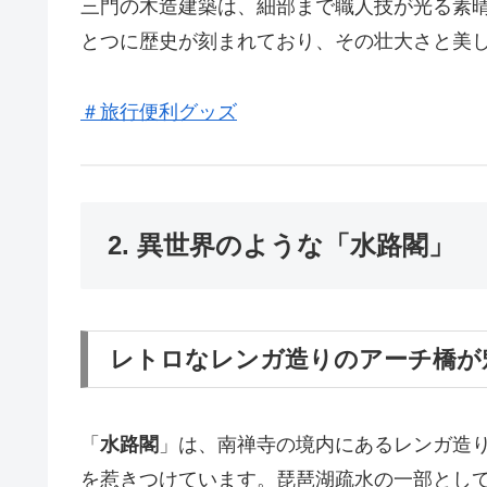
三門の木造建築は、細部まで職人技が光る素
とつに歴史が刻まれており、その壮大さと美
＃旅行便利グッズ
2. 異世界のような「水路閣」
レトロなレンガ造りのアーチ橋が
「
水路閣
」は、南禅寺の境内にあるレンガ造
を惹きつけています。琵琶湖疏水の一部とし