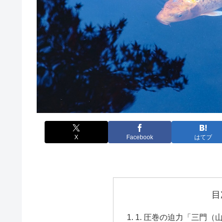
X
Facebook
はてブ
目
1. 圧巻の迫力「三門（