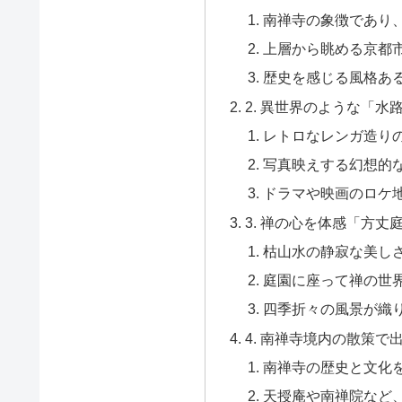
南禅寺の象徴であり
上層から眺める京都
歴史を感じる風格あ
2. 異世界のような「水
レトロなレンガ造り
写真映えする幻想的
ドラマや映画のロケ
3. 禅の心を体感「方丈
枯山水の静寂な美し
庭園に座って禅の世
四季折々の風景が織
4. 南禅寺境内の散策
南禅寺の歴史と文化
天授庵や南禅院など