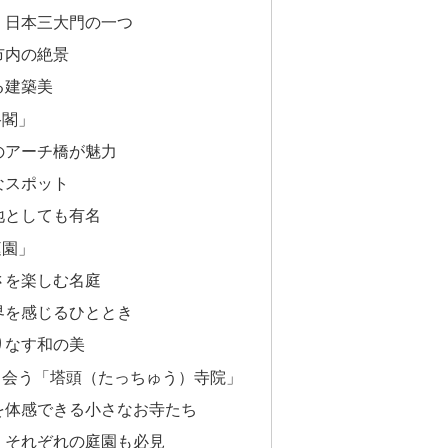
、日本三大門の一つ
市内の絶景
る建築美
路閣」
のアーチ橋が魅力
なスポット
地としても有名
庭園」
さを楽しむ名庭
界を感じるひととき
りなす和の美
で出会う「塔頭（たっちゅう）寺院」
を体感できる小さなお寺たち
、それぞれの庭園も必見