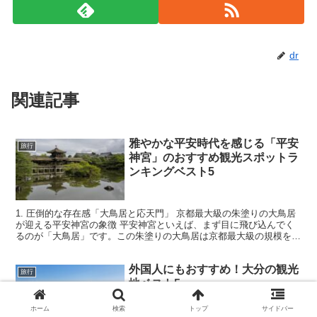
dr
関連記事
雅やかな平安時代を感じる「平安
旅行
神宮」のおすすめ観光スポットラ
ンキングベスト5
1. 圧倒的な存在感「大鳥居と応天門」 京都最大級の朱塗りの大鳥居
が迎える平安神宮の象徴 平安神宮といえば、まず目に飛び込んでく
るのが「大鳥居」です。この朱塗りの大鳥居は京都最大級の規模を誇
り、その壮大な姿は訪れる人々を圧倒します。遠くから...
外国人にもおすすめ！大分の観光
旅行
地ベスト5
ホーム
検索
トップ
サイドバー