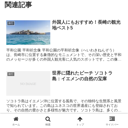
関連記事
外国人にもおすすめ！長崎の観光
旅行
地ベスト5
平和公園 平和祈念像 平和公園の平和祈念像（へいわきねんぞう）
は、長崎市に位置する象徴的なモニュメントで、その深い歴史と平和
のメッセージが多くの外国人観光客に人気のスポットです。この像
は、長崎の平和への願いを象徴しており、その魅力的な風景が...
世界に隠れたビーチ ソコトラ
旅行
島：イエメンの自然の宝庫
ソコトラ島はイエメン沖に位置する孤島で、その独特な生態系と風景
で知られています。この島はユネスコの世界遺産にも登録されてお
り、その自然の豊かさと多様性が魅力です。ソコトラ島は、多くの観
光客にはまだ知られていないため、静かでプライベートな時間...
池袋サンシャインシティの楽しみ
ホーム
検索
トップ
サイドバー
旅行