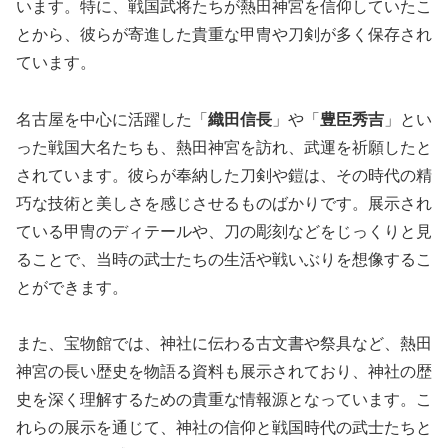
います。特に、戦国武将たちが熱田神宮を信仰していたこ
とから、彼らが寄進した貴重な甲冑や刀剣が多く保存され
ています。
名古屋を中心に活躍した「
織田信長
」や「
豊臣秀吉
」とい
った戦国大名たちも、熱田神宮を訪れ、武運を祈願したと
されています。彼らが奉納した刀剣や鎧は、その時代の精
巧な技術と美しさを感じさせるものばかりです。展示され
ている甲冑のディテールや、刀の彫刻などをじっくりと見
ることで、当時の武士たちの生活や戦いぶりを想像するこ
とができます。
また、宝物館では、神社に伝わる古文書や祭具など、熱田
神宮の長い歴史を物語る資料も展示されており、神社の歴
史を深く理解するための貴重な情報源となっています。こ
れらの展示を通じて、神社の信仰と戦国時代の武士たちと