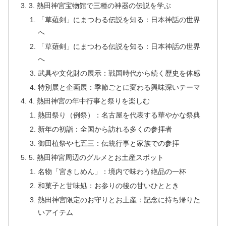
3. 熱田神宮宝物館で三種の神器の伝説を学ぶ
「草薙剣」にまつわる伝説を知る：日本神話の世界
へ
「草薙剣」にまつわる伝説を知る：日本神話の世界
へ
武具や文化財の展示：戦国時代から続く歴史を体感
特別展と企画展：季節ごとに変わる興味深いテーマ
4. 熱田神宮の年中行事と祭りを楽しむ
熱田祭り（例祭）：名古屋を代表する華やかな祭典
新年の初詣：全国から訪れる多くの参拝者
御田植祭や七五三：伝統行事と家族での参拝
5. 熱田神宮周辺のグルメとお土産スポット
名物「宮きしめん」：境内で味わう絶品の一杯
和菓子と甘味処：お参りの後の甘いひととき
熱田神宮限定のお守りとお土産：記念に持ち帰りた
いアイテム