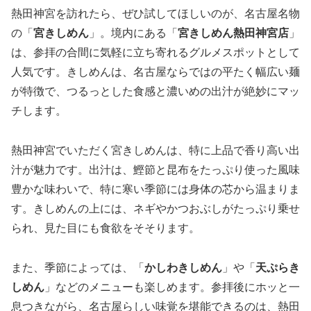
熱田神宮を訪れたら、ぜひ試してほしいのが、名古屋名物
の「
宮きしめん
」。境内にある「
宮きしめん熱田神宮店
」
は、参拝の合間に気軽に立ち寄れるグルメスポットとして
人気です。きしめんは、名古屋ならではの平たく幅広い麺
が特徴で、つるっとした食感と濃いめの出汁が絶妙にマッ
チします。
熱田神宮でいただく宮きしめんは、特に上品で香り高い出
汁が魅力です。出汁は、鰹節と昆布をたっぷり使った風味
豊かな味わいで、特に寒い季節には身体の芯から温まりま
す。きしめんの上には、ネギやかつおぶしがたっぷり乗せ
られ、見た目にも食欲をそそります。
また、季節によっては、「
かしわきしめん
」や「
天ぷらき
しめん
」などのメニューも楽しめます。参拝後にホッと一
息つきながら、名古屋らしい味覚を堪能できるのは、熱田