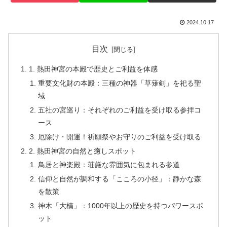
2024.10.17
目次
1. 熱田神宮の本殿で歴史とご利益を体感
重要文化財の本殿：三種の神器「草薙剣」を祀る聖
域
五社の宮巡り：それぞれのご利益を受け取る参拝コ
ース
厄除け・開運！祈願祭やお守りのご利益を受け取る
2. 熱田神宮の自然と癒しスポット
鳥居と神楽殿：荘厳な雰囲気に包まれる参道
信仰と自然が調和する「こころの小径」：静かな森
を散策
神木「大楠」：1000年以上の歴史を持つパワースポ
ット