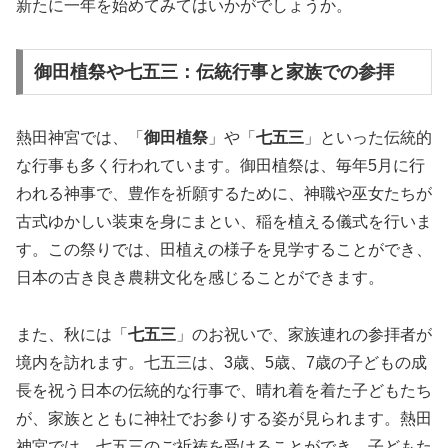
新たに一年を始めてみてはいかがでしょうか。
御田植祭や七五三：伝統行事と家族での参拝
熱田神宮では、「
御田植祭
」や「
七五三
」といった伝統的
な行事も多く行われています。御田植祭は、毎年5月に行
われる神事で、豊作を祈願するために、神職や巫女たちが
古式ゆかしい装束を身にまとい、稲を植える儀式を行いま
す。この祭りでは、田植えの様子を見学することができ、
日本の古き良き農耕文化を感じることができます。
また、秋には「
七五三
」のお祝いで、家族連れの参拝者が
境内を訪れます。七五三は、3歳、5歳、7歳の子どもの成
長を祝う日本の伝統的な行事で、晴れ着を着た子どもたち
が、家族とともに神社でお参りする姿が見られます。熱田
神宮では、七五三のご祈祷を受けることができ、子どもた