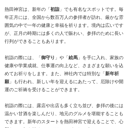
熱田神宮は、新年の「
初詣
」でも有名なスポットです。毎
年正月には、全国から数百万人の参拝者が訪れ、厳かな雰
囲気の中で一年の健康と幸福を祈ります。境内は広いです
が、正月の時期には多くの人で賑わい、参拝のために長い
行列ができることもあります。
初詣の際には、「
御守り
」や「
絵馬
」を手に入れ、家族の
健康や学業成就、仕事運の向上など、さまざまな願いを込
めてお祈りをします。また、神社内では特別な「
新年祈
願
」も行われ、新しい年を迎えるにあたって、厄除けや開
運のご祈祷を受けることができます。
初詣の際には、露店や出店も多く立ち並び、参拝の後には
温かい甘酒を楽しんだり、地元のグルメを堪能することも
できます。新年のスタートを熱田神宮で迎えることで、心