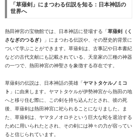
「草薙剣」にまつわる伝説を知る：日本神話の
世界へ
熱田神宮の宝物館では、日本神話に登場する「
草薙剣（く
さなぎのつるぎ）
」にまつわる伝説や、その歴史的背景に
ついて学ぶことができます。草薙剣は、古事記や日本書紀
などの古代文献にも記載されている、天皇家の三種の神器
の一つで、熱田神宮の神聖さを象徴する存在です。
草薙剣の伝説は、日本神話の英雄「
ヤマトタケルノミコ
ト
」に由来します。ヤマトタケルが伊勢神宮から熱田の地
へと移り住む際に、この剣を持ち込んだとされ、彼の死
後、草薙剣は熱田神宮に祀られることになりました。ま
た、草薙剣は、ヤマタノオロチという巨大な蛇を退治する
ために用いられたとされ、その剣には神々の力が宿ってい
ると信じられています。