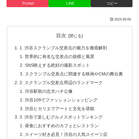
Pocket
LINE
コピー
2024.09.09
目次
1. 渋谷スクランブル交差点の魅力を徹底解剖
世界的に有名な交差点の規模と風景
SNS映えする絶好の撮影スポット
スクランブル交差点に関連する映画やCMの舞台裏
2. スクランブル交差点周辺のランドマーク
渋谷駅前の忠犬ハチ公像
渋谷109でファッションショッピング
渋谷ヒカリエでアートと文化を堪能
3. 渋谷で楽しむグルメスポットランキング
昼食におすすめのカフェとレストラン
スイーツ好き必見！渋谷の人気スイーツ店