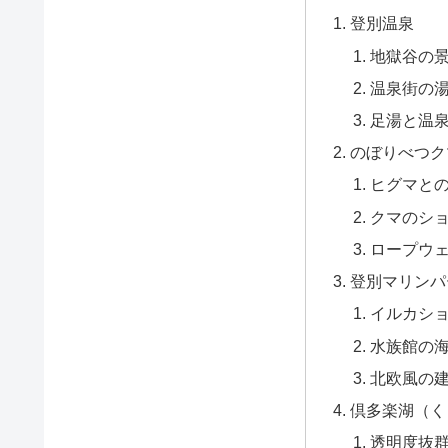
登別温泉
地獄谷の
温泉街の
足湯と温
のぼりべつク
ヒグマと
クマのシ
ロープウ
登別マリンパ
イルカシ
水族館の
北欧風の
倶多楽湖（く
透明度抜