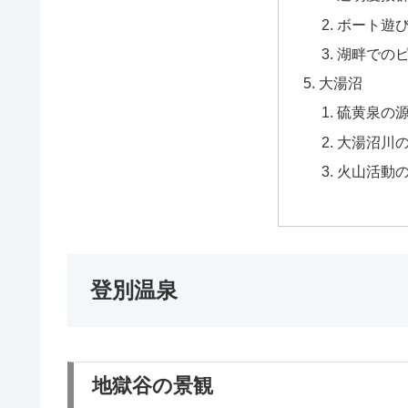
ボート遊
湖畔での
大湯沼
硫黄泉の
大湯沼川
火山活動
登別温泉
地獄谷の景観