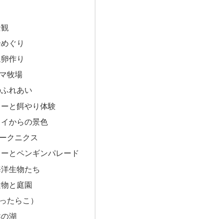
景観
湯めぐり
泉卵作り
マ牧場
のふれあい
ョーと餌やり体験
ェイからの景色
ークニクス
ョーとペンギンパレード
海洋生物たち
建物と庭園
ったらこ）
群の湖