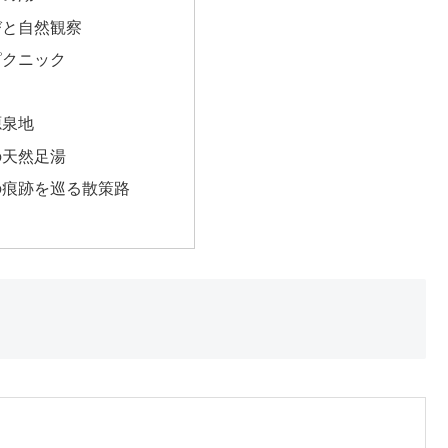
びと自然観察
ピクニック
源泉地
の天然足湯
の痕跡を巡る散策路