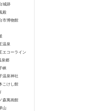
台城跡
鳳殿
台市博物館
釜
王温泉
王エコーライン
温泉郷
子峡
子温泉神社
本こけし館
市
ノ森萬画館
華山