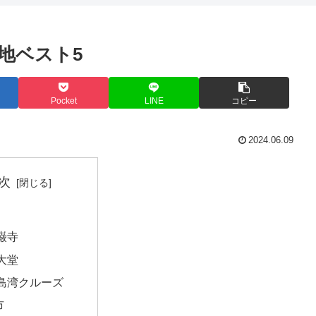
地ベスト5
Pocket
LINE
コピー
2024.06.09
次
巌寺
大堂
島湾クルーズ
市