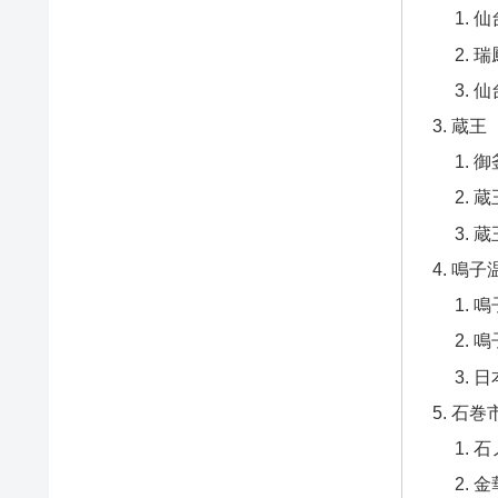
仙
瑞
仙
蔵王
御
蔵
蔵
鳴子
鳴
鳴
日
石巻
石
金