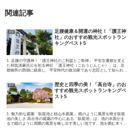
関連記事
足腰健康＆開運の神社！「護王神
歴史
社」のおすすめ観光スポットラン
キングベスト5
1. 足腰の守護神！「護王神社のご利益とご祭神」 平安京遷都を支え
た和気清麻呂公を祀る神社 「護王神社（ごおうじんじゃ）」は、京
都御所の西側に鎮座し、平安時代の政治家であり忠臣として知られる
「和気清麻呂（わけのきよまろ）」を祀る神社。清麻呂...
歴史と四季の美！「高台寺」のお
歴史
すすめ観光スポットランキングベ
スト5
1. 魅力的な庭園「臥龍池と枯山水庭園」 鏡のように風景を映す臥龍
池の美しさ 高台寺の庭園の中心にある「臥龍池」は、池の水面がま
るで鏡のように周囲の風景を映し出す美しい池です。池を囲む木々や
建物が水面に映り込む様子は、一見の価値があります。...