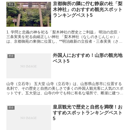
京都御所の隣に佇む静寂の杜「梨
歴史
木神社」のおすすめ観光スポット
ランキングベスト5
1. 学問と忠義の神を祀る「梨木神社の歴史とご利益」 明治の忠臣・
三条実美を祀る由緒正しい神社 「梨木神社（なしのきじんじゃ）」
は、京都御苑の東側に位置し、**明治維新の立役者・三条実美（さん
じょうさねとみ）**を祀る神社です。創建は188...
外国人におすすめ！山形の観光地
歴史
ベスト5
山寺（立石寺） 五大堂 山寺（立石寺）は、山形県山形市に位置する
名刹で、その歴史と自然の美しさで多くの外国人観光客に人気のスポ
ットです。五大堂は、山寺の中でも特に有名な場所で、断崖に建つ展
望堂からの絶景が訪れる人々を魅了します。 五大堂に到...
皇居観光で歴史と自然を満喫！お
歴史
すすめスポットランキングベスト
5