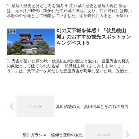
1. 皇居の歴史と見どころを知ろう 江戸城の歴史と皇居の現在 皇居
は、元々江戸時代に築かれた江戸城の跡地にあり、江戸時代には徳川
幕府の中心地として機能していました。明治時代に入ると、天皇の居
所が東京に移されたことから「皇居」となり、現在では...
幻の天下城を体感！「伏見桃山
歴史
城」のおすすめ観光スポットラン
キングベスト5
1. 秀吉が築いた夢の城「伏見桃山城の歴史と魅力」 豊臣秀吉の権力
の象徴として建てられた名城 「伏見桃山城（ふしみももやまじょ
う）」は、天下統一を果たした豊臣秀吉が晩年に築いた城。政治と文
化の中心をこの地に移し、黄金の城とも称される豪華な天...
真田信繁の兄：真田信幸とその影の努力
細川ガラシャ：信仰と運命の女性